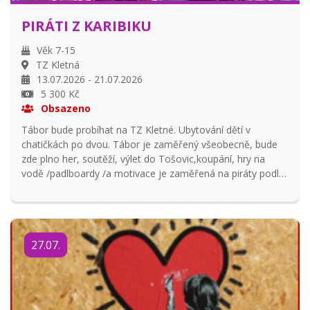
PIRÁTI Z KARIBIKU
Věk 7-15
TZ Kletná
13.07.2026 - 21.07.2026
5 300 Kč
Obsazeno
Tábor bude probíhat na TZ Kletné. Ubytování dětí v
chatičkách po dvou. Tábor je zaměřený všeobecně, bude
zde plno her, soutěží, výlet do Tošovic,koupání, hry na
vodě /padlboardy /a motivace je zaměřená na piráty podle
filmu Piráti z Karibiku- truhla mrtvého muže. Pokud budou
mít děti doma nějaké piratské oblečení,doplňky budeme
rádi.Něco si na táboře také vyrobíme.
27.07.