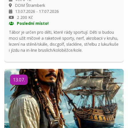
DDM Štramberk
13.07.2026 - 17.07.2026
2 200 Kč
Poslední místo!
Tábor je určen pro děti, které rády sportují. Děti si budou
moci užít míčové a raketové sporty, nerf, akrobacii v kruhu,
lezení na stěně/skále, discgolf, slackline, střelbu z luku/kuše
i jízdu na in-line bruslích/koloběžce/kole.
13.07.