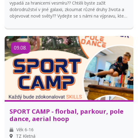
vypadá za hranicemi vesmíru?? Chtěli byste zažít
dobrodružství v jiné galaxii, zkoumat různé druhy života a
objevovat nové světy?? Vydejte se s námi na výpravu, která
bude rozhodně nebezpečná....TEDA BEZPEČNÁ!!!!... co by se
asi tak mohlo stát v hlubokém vesmíru....
09.08.
SPORT CAMP - florbal, parkour, pole
dance, aerial hoop
Věk 6-16
TZ Kletná