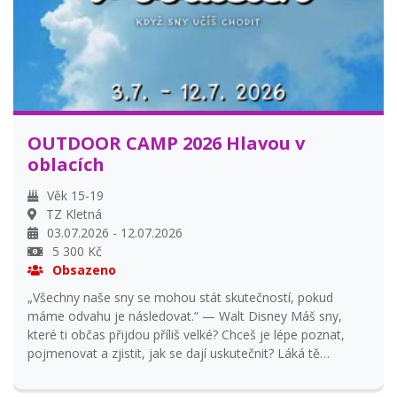
OUTDOOR CAMP 2026 Hlavou v
oblacích
Věk 15-19
TZ Kletná
03.07.2026 - 12.07.2026
5 300 Kč
Obsazeno
„Všechny naše sny se mohou stát skutečností, pokud
máme odvahu je následovat.“ — Walt Disney Máš sny,
které ti občas přijdou příliš velké? Chceš je lépe poznat,
pojmenovat a zjistit, jak se dají uskutečnit? Láká tě
dobrodružství, hry, silné zážitky a chvíle, kdy objevíš něco
nového sám o sobě? Chceš prožít nevšední situace? Jsi