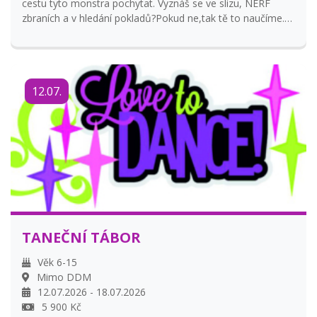
cestu tyto monstra pochytat. Vyznáš se ve slizu, NERF
zbraních a v hledání pokladů?Pokud ne,tak tě to naučíme.
Potřebujeme právě tebe !
12.07.
TANEČNÍ TÁBOR
Věk 6-15
Mimo DDM
12.07.2026 - 18.07.2026
5 900 Kč