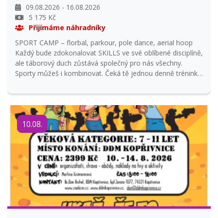
09.08.2026 - 16.08.2026
5 175 Kč
Přijímáme náhradníky
SPORT CAMP – florbal, parkour, pole dance, aerial hoop
Každý bude zdokonalovat SKILLS ve své oblíbené disciplíně,
ale táborový duch zůstává společný pro nás všechny.
Sporty můžeš i kombinovat. Čeká tě jednou denně trénink,
táborové hry, oheň, opékání, kreativní aktivity a hlavně
spolubytí, sdílení, zážity a radosti! Propojíme sílu, krásu,
přesnost, ladnost i soutěživost a hravost... Těšíme se na
tebe! Info kolo- nejvíce budou využívat kolo florbalisté,
10.08.
parkour dle tréninkového plánu, pole dance a aerial jen na
cestu na Kletnou a případně výlet.