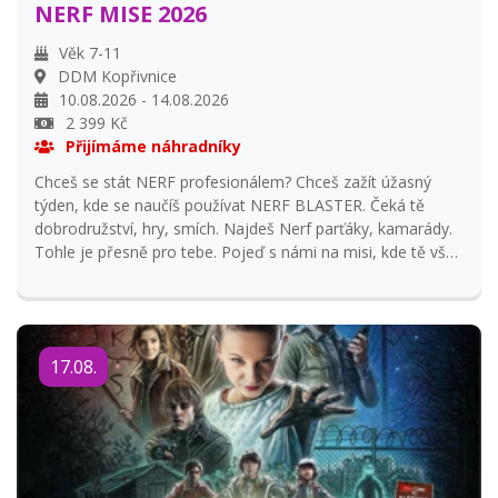
NERF MISE 2026
Věk 7-11
DDM Kopřivnice
10.08.2026 - 14.08.2026
2 399 Kč
Přijímáme náhradníky
Chceš se stát NERF profesionálem? Chceš zažít úžasný
týden, kde se naučíš používat NERF BLASTER. Čeká tě
dobrodružství, hry, smích. Najdeš Nerf parťáky, kamarády.
Tohle je přesně pro tebe. Pojeď s námi na misi, kde tě vše
naučíme, kde se nebudeš nudit, na konci tě bude čekat
překvapení. Pokud vlastníš nerfku, vem si ji s sebou, pokud
nemáš půjčíme :-)
17.08.