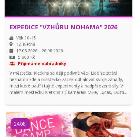
EXPEDICE "VZHŮRU NOHAMA" 2026
Věk 10-15
TZ Kletná
17.08.2026 - 26.08.2026
5 600 Kč
Přijímáme náhradníky
V městečku Kletkins se dějí podivné věci. Lidé se ztrácí
neznámo kde a městečko začne odhalovat svoje záhady,
mezi které patří i tajné experimenty a nadpřirozené síly. V
malém městečku Kletkins žijí kamarádi Mike, Lucas, Dustin
a Will. Jednoho večera odjíždí Will od svých kamarádů a
další den se všichni dozvídají, že zmizel. Celé městečko
začne po Willovi pátrat, ale jediné, co najdou, je tajemná
dívka, která má nadpřirozené schopnosti a tím se stala
24.08.
jediným vodítkem k nalezení Willa. Vydejte se na
dobrodružnou výpravu, pokuste se s baterkou v ruce a s