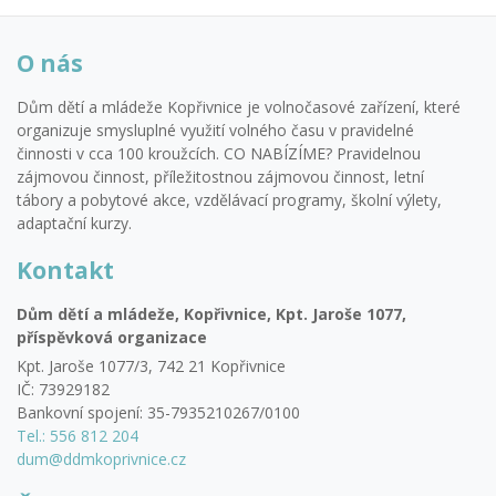
2026). Ostatní zájemci ale neotálejte a hlaste se . Je
téměř jisté, že přednostní přihlášení nebude plně využito,
O nás
pak přijde řada na všechny další zájemce, avšak jen do
naplnění kapacity tábora.
Dům dětí a mládeže Kopřivnice je volnočasové zařízení, které
organizuje smysluplné využití volného času v pravidelné
činnosti v cca 100 kroužcích. CO NABÍZÍME? Pravidelnou
zájmovou činnost, příležitostnou zájmovou činnost, letní
tábory a pobytové akce, vzdělávací programy, školní výlety,
adaptační kurzy.
Kontakt
Dům dětí a mládeže, Kopřivnice, Kpt. Jaroše 1077,
příspěvková organizace
Kpt. Jaroše 1077/3, 742 21 Kopřivnice
IČ: 73929182
Bankovní spojení: 35-7935210267/0100
Tel.: 556 812 204
dum@ddmkoprivnice.cz