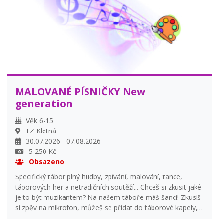
MALOVANÉ PÍSNIČKY New
generation
Věk 6-15
TZ Kletná
30.07.2026 - 07.08.2026
5 250 Kč
Obsazeno
Specifický tábor plný hudby, zpívání, malování, tance,
táborových her a netradičních soutěží... Chceš si zkusit jaké
je to být muzikantem? Na našem táboře máš šanci! Zkusíš
si zpěv na mikrofon, můžeš se přidat do táborové kapely,
nacvičit pár písniček na závěrečné táborové vystoupení.