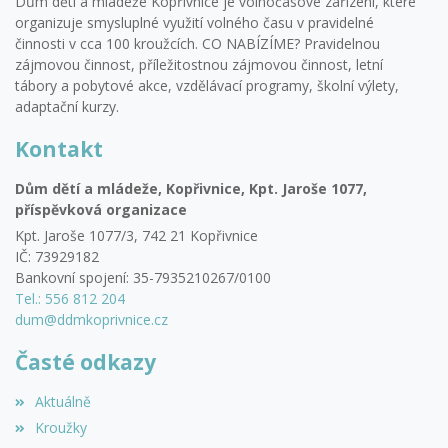
Dům dětí a mládeže Kopřivnice je volnočasové zařízení, které
organizuje smysluplné využití volného času v pravidelné
činnosti v cca 100 kroužcích. CO NABÍZÍME? Pravidelnou
zájmovou činnost, příležitostnou zájmovou činnost, letní
tábory a pobytové akce, vzdělávací programy, školní výlety,
adaptační kurzy.
Kontakt
Dům dětí a mládeže, Kopřivnice, Kpt. Jaroše 1077,
příspěvková organizace
Kpt. Jaroše 1077/3, 742 21 Kopřivnice
IČ: 73929182
Bankovní spojení: 35-7935210267/0100
Tel.: 556 812 204
dum@ddmkoprivnice.cz
Časté odkazy
Aktuálně
Kroužky