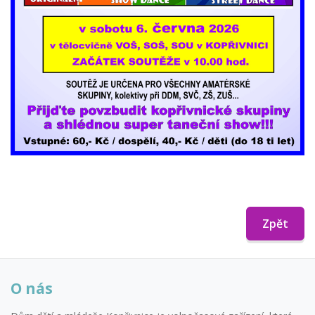
Zpět
O nás