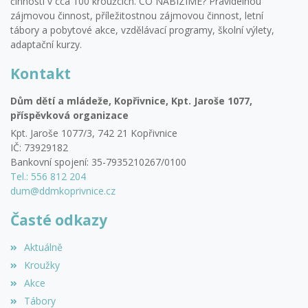
činnosti v cca 100 kroužcích. CO NABÍZÍME? Pravidelnou
zájmovou činnost, příležitostnou zájmovou činnost, letní
tábory a pobytové akce, vzdělávací programy, školní výlety,
adaptační kurzy.
Kontakt
Dům dětí a mládeže, Kopřivnice, Kpt. Jaroše 1077,
příspěvková organizace
Kpt. Jaroše 1077/3, 742 21 Kopřivnice
IČ: 73929182
Bankovní spojení: 35-7935210267/0100
Tel.: 556 812 204
dum@ddmkoprivnice.cz
Časté odkazy
Aktuálně
Kroužky
Akce
Tábory