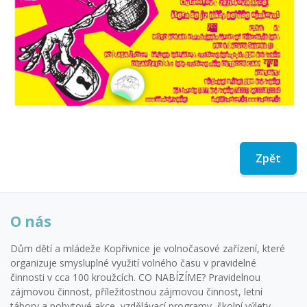
Zpět
O nás
Dům dětí a mládeže Kopřivnice je volnočasové zařízení, které
organizuje smysluplné využití volného času v pravidelné
činnosti v cca 100 kroužcích. CO NABÍZÍME? Pravidelnou
zájmovou činnost, příležitostnou zájmovou činnost, letní
tábory a pobytové akce, vzdělávací programy, školní výlety,